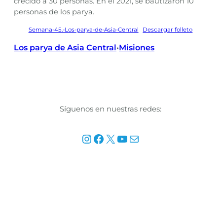
crecido a 30 personas. En el 2021, se bautizaron 10
personas de los parya.
Semana-45.-Los-parya-de-Asia-Central
Descargar folleto
Los parya de Asia Central
Misiones
•
Síguenos en nuestras redes:
Instagram
Facebook
X
YouTube
Mail