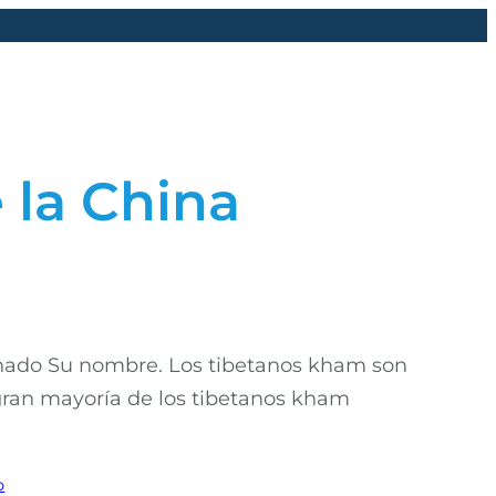
NTÁCTANOS
 la China
chado Su nombre. Los tibetanos kham son
a gran mayoría de los tibetanos kham
o