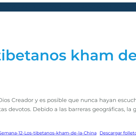
CENOS
PREDICACIONES
CONFERENCIAS
MISIONES
CO
tibetanos kham de
 Dios Creador y es posible que nunca hayan escu
tas devotos. Debido a las barreras geográficas, l
Semana-12-Los-tibetanos-kham-de-la-China
Descargar follet