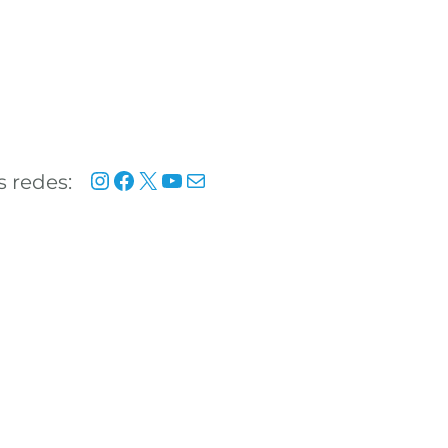
Instagram
Facebook
X
YouTube
Mail
 redes: