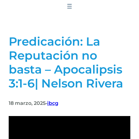
Saltar
al
contenido
Predicación: La
Reputación no
basta – Apocalipsis
3:1-6| Nelson Rivera
18 marzo, 2025
ibcg
•