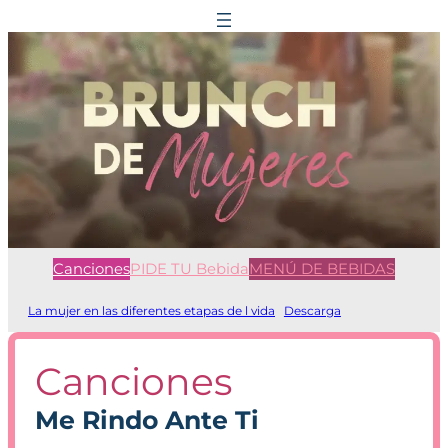
Saltar
al
contenido
Canciones
PIDE TU Bebida
MENÚ DE BEBIDAS
La mujer en las diferentes etapas de l vida
Descarga
Canciones
Me Rindo Ante Ti